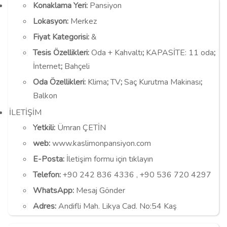
Konaklama Yeri
:
Pansiyon
Lokasyon
:
Merkez
Fiyat Kategorisi
:
&
Tesis Özellikleri
:
Oda + Kahvaltı
;
KAPASİTE:
11 oda
;
İnternet
;
Bahçeli
Oda Özellikleri
:
Klima
;
TV
;
Saç Kurutma Makinası
;
Balkon
İLETİŞİM
Yetkili:
Ümran ÇETİN
web:
www.kaslimonpansiyon.com
E-Posta:
İletişim formu için tıklayın
Telefon:
+90 242 836 4336 , +90 536 720 4297
WhatsApp:
Mesaj Gönder
Adres:
Andifli Mah. Likya Cad. No:54 Kaş