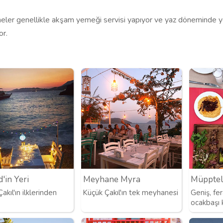
ler genellikle akşam yemeği servisi yapıyor ve yaz döneminde ye
or.
in Yeri
Meyhane Myra
Müpptel
kıl'ın ilklerinden
Küçük Çakıl'ın tek meyhanesi
Geniş, fe
ocakbaşı 