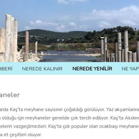
HBERİ
NEREDE KALINIR
NEREDE YENİLİR
NE YAP
aneler
larda Kaş'ta meyhane sayısının çoğaldığı görülüyor. Yaz akşamların
rı olduğu için meyhaneler genelde çok tercih ediliyor. Kaş'ta Akden
lerin vazgeçilmezleri. Kaş'ta çok populer olan ocakbaşı meyhane 
a et çeşitleri oluyor.