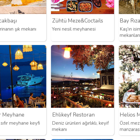
cakbaşı
Zühtü Meze&Coctails
Bay Rız
inanın şık mekanı
Yeni nesil meyhanesi
Kaş'ın is
mekanları
r Meyhane
Ehlikeyf Restoran
Helios 
sıfır meyhane keyfi
Deniz ürünleri ağırlıklı, keyif
Özel meze
mekanı
manzaras