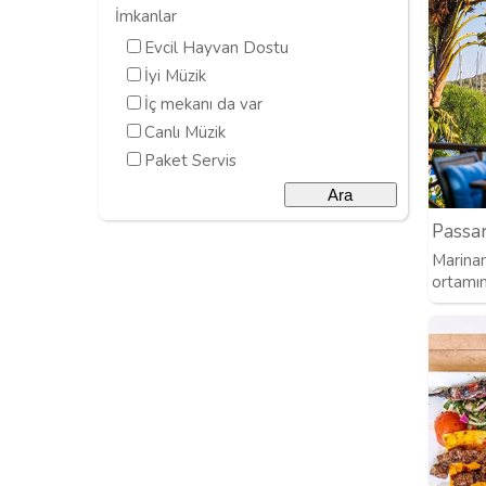
İmkanlar
Evcil Hayvan Dostu
İyi Müzik
İç mekanı da var
Canlı Müzik
Paket Servis
Passar
Marinan
ortamını