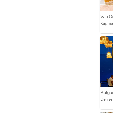
Vati O
Kaş mar
Bulga
Denize 