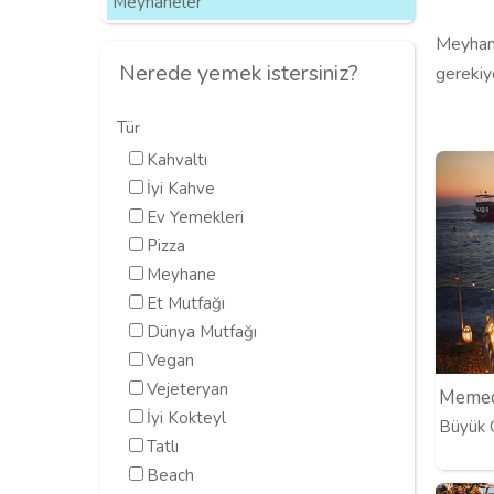
Meyhaneler
Meyhane
Nerede yemek istersiniz?
gerekiy
Tür
Kahvaltı
İyi Kahve
Ev Yemekleri
Pizza
Meyhane
Et Mutfağı
Dünya Mutfağı
Vegan
Vejeteryan
Memed'
İyi Kokteyl
Büyük Ça
Tatlı
Beach