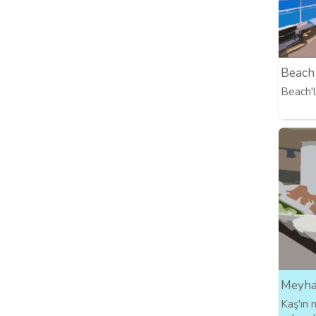
Beach
Beach'l
Meyha
Kaş'ın 