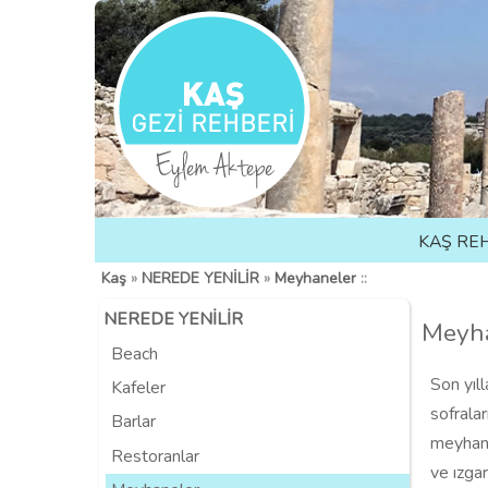
KAŞ RE
Kaş
»
NEREDE YENİLİR
»
Meyhaneler
::
NEREDE YENİLİR
Meyh
Beach
Son yıl
Kafeler
sofrala
Barlar
meyhane
Restoranlar
ve ızgar