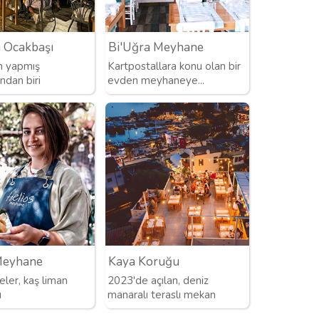
a Ocakbaşı
Bi'Uğra Meyhane
im yapmış
Kartpostallara konu olan bir
ndan biri
evden meyhaneye...
Meyhane
Kaya Koruğu
ler, kaş liman
2023'de açılan, deniz
ı
manaralı teraslı mekan