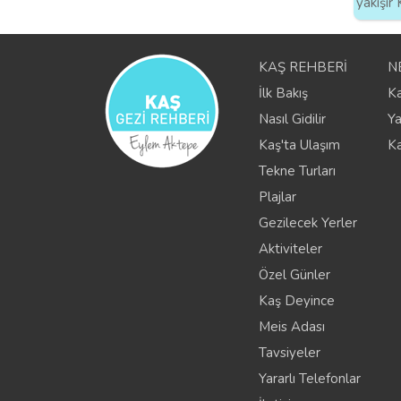
yakışır 
KAŞ REHBERİ
N
İlk Bakış
K
Nasıl Gidilir
Y
Kaş'ta Ulaşım
Ka
Tekne Turları
Plajlar
Gezilecek Yerler
Aktiviteler
Özel Günler
Kaş Deyince
Meis Adası
Tavsiyeler
Yararlı Telefonlar