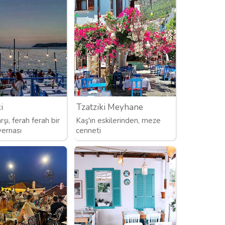
i
Tzatziki Meyhane
şı, ferah ferah bir
Kaş'ın eskilerinden, meze
ernası
cenneti