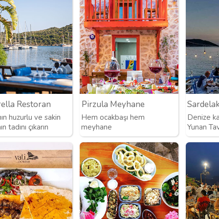
ella Restoran
Pirzula Meyhane
Sardelak
ın huzurlu ve sakin
Hem ocakbaşı hem
Denize kar
n tadını çıkarın
meyhane
Yunan Tav