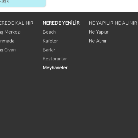
Kaş'a
EREDE KALINIR
NEREDE YENİLİR
NE YAPILIR NE ALINIR
aş Merkezi
Beach
Ne Yapılır
arımada
Kafeler
Ne Alınır
ş Civarı
Barlar
Restoranlar
Meyhaneler