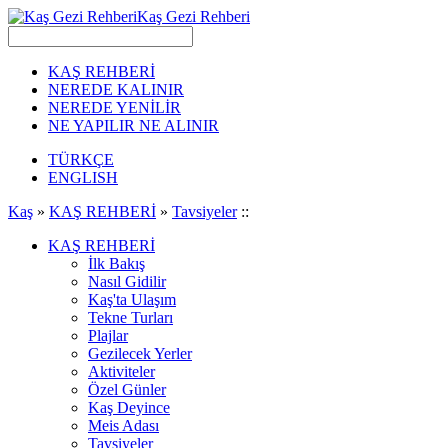
Kaş Gezi Rehberi
KAŞ REHBERİ
NEREDE KALINIR
NEREDE YENİLİR
NE YAPILIR NE ALINIR
TÜRKÇE
ENGLISH
Kaş
»
KAŞ REHBERİ
»
Tavsiyeler
::
KAŞ REHBERİ
İlk Bakış
Nasıl Gidilir
Kaş'ta Ulaşım
Tekne Turları
Plajlar
Gezilecek Yerler
Aktiviteler
Özel Günler
Kaş Deyince
Meis Adası
Tavsiyeler