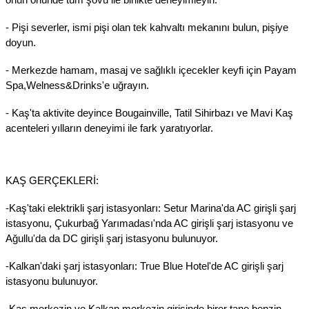
- Pişi severler, ismi pişi olan tek kahvaltı mekanını bulun, pişiye
doyun.
- Merkezde hamam, masaj ve sağlıklı içecekler keyfi için Payam
Spa,Welness&Drinks'e uğrayın.
- Kaş'ta aktivite deyince Bougainville, Tatil Sihirbazı ve Mavi Kaş
acenteleri yılların deneyimi ile fark yaratıyorlar.
KAŞ GERÇEKLERİ:
-Kaş'taki elektrikli şarj istasyonları: Setur Marina'da AC girişli şarj
istasyonu, Çukurbağ Yarımadası'nda AC girişli şarj istasyonu ve
Ağullu'da da DC girişli şarj istasyonu bulunuyor.
-Kalkan'daki şarj istasyonları: True Blue Hotel'de AC girişli şarj
istasyonu bulunuyor.
-Kaş merkezin ve Kalkan merkezin girişinde birer tane benzin