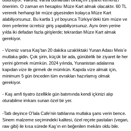
öneririm. O zaman en hesaplısı Müze Kart almak olacaktır. 60 TL
vererek herhangi bir müze gişesinden kolayca Müze Kart
alabiliyorsunuz. Bu kartla 1 yıl boyunca Türkiye'deki tüm müze ve
ören yerlerine ücretsiz giriş yapabiliyorsunuz. Aynı ören yerine
yılda iki defadan fazla girişlerde; tekrardan Müze Kart almak
gerekiyor.
- Vizeniz varsa Kaş'tan 20 dakika uzaklıktaki Yunan Adası Meis'e
mutlaka gidin. Çok şirin, küçük bir ada, günübirlik bir ziyaret ile her
yerini görmek mümkün. 2024 yılında, Yunanistan adalarına
kapıdan vize ile girmek de mümkün. Kapıda vize almak için,
minimum 5 gün önceden tüm evrakları hazırlamış olmak
gerekiyor.
- Kaş amfi tiyatro özellikle gün batımında kendi içkinizi alıp
oturabilme imkanı sunan özel bir yer.
-Tatlı deyince O'lala Cafe'nin tatlılarına mutlaka şans verin bence.
Sinem malzeme seçimindeki kalitesi, özel reçete pastaları (vegan,
raw gibi) ile kısa sürede Kaş'ın en beğenilen mekânı oldu bile.