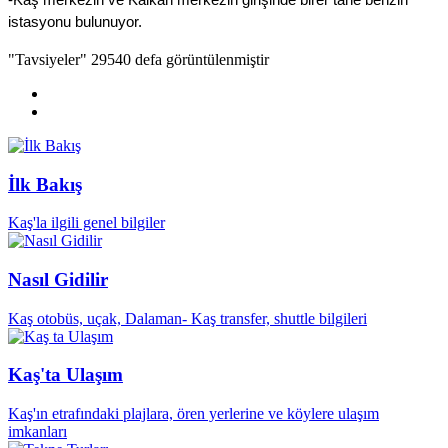
istasyonu bulunuyor.
"Tavsiyeler" 29540 defa görüntülenmiştir
İlk Bakış
Kaş'la ilgili genel bilgiler
Nasıl Gidilir
Kaş otobüs, uçak, Dalaman- Kaş transfer, shuttle bilgileri
Kaş'ta Ulaşım
Kaş'ın etrafındaki plajlara, ören yerlerine ve köylere ulaşım
imkanları