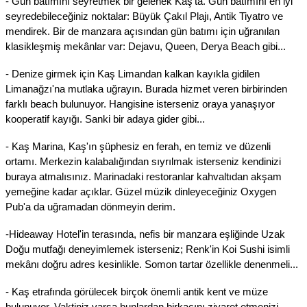
- Gün batımını seyretmek bir gelenek Kaş'ta. Gün batımını en iyi
seyredebileceğiniz noktalar: Büyük Çakıl Plajı, Antik Tiyatro ve
mendirek. Bir de manzara açısından gün batımı için uğranılan
klasikleşmiş mekânlar var: Dejavu, Queen, Derya Beach gibi...
- Denize girmek için Kaş Limandan kalkan kayıkla gidilen
Limanağzı'na mutlaka uğrayın. Burada hizmet veren birbirinden
farklı beach bulunuyor. Hangisine isterseniz oraya yanaşıyor
kooperatif kayığı. Sanki bir adaya gider gibi...
- Kaş Marina, Kaş'ın şüphesiz en ferah, en temiz ve düzenli
ortamı. Merkezin kalabalığından sıyrılmak isterseniz kendinizi
buraya atmalısınız. Marinadaki restoranlar kahvaltıdan akşam
yemeğine kadar açıklar. Güzel müzik dinleyeceğiniz Oxygen
Pub'a da uğramadan dönmeyin derim.
-Hideaway Hotel'in terasında, nefis bir manzara eşliğinde Uzak
Doğu mutfağı deneyimlemek isterseniz; Renk'in Koi Sushi isimli
mekânı doğru adres kesinlikle. Somon tartar özellikle denenmeli...
- Kaş etrafında görülecek birçok önemli antik kent ve müze
bulunuyor. Vaktiniz varsa bunlardan birkaçını ziyaret etmenizi