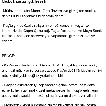
Medovik pastası çok lezzetli.
-Müdavim mekânı Manos Grek Taverna'ya gitmişken mutlaka
deniz ürünlü saganakisini deneyin derim.
-Kaş'ta şık ve özel bir akşam yemeği deneyimi yaşamak
isterseniz de; Capra Çukurbağ, Taşra Restaurant ve Maya Steak
House'a -önceden rezervasyon yaptırarak- gitmenizi tavsiye
ederim.
BENCE:
- Kaş'ın eski barlarından Dejavu, Dj Anıl'ın çaldığı kaliteli rock,
alternatif müzikler ile bence sadece Kaş'ın değil Türkiye'nin en iyi
müzik dinleyebileceğiniz yerlerinden biri.
- Gagarin eskilerden iyi pop şarkıları çalan, ortamı hem dans
etmelik, hem takılmalık özel mekanlardan biri. Kaş'a gelenlerin
geceyi noktaladıkları mekân olma ünvanını da koruyor yıllardır.
- Merkezdeki Aysun Pastane'nin tahinli katmeri gibisini başka