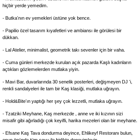
hiçbir yerde yemedim.
- Butka'nın ev yemekleri üstüne yok bence.
- Papilio özel tasarım kıyafetleri ve ambiansı ile görülesi bir
dükkan.
- Lal Atelier, minimalist, geometrik takı sevenler için bir vaha.
- Cuma günleri merkezde kurulan açık pazarda Kaşlı kadınların
açtıkları gözlemelerden mutlaka yiyin.
- Mavi Bar, duvarlarında 30 senelik posterleri, değişmeyen DJ 'i,
renkli sandalyeleri ile tam bir Kaş klasiği, mutlaka uğrayın.
- Hold&Bite'ın yaptığı her şey çok lezzetli, mutlaka uğrayın.
- Tzatziki Meyhane, Kaş merkezde , anne ve iki kızının sizi
misafir gibi ağırladığı çok keyifli, harika mezeleri olan bir meyhane.
- Efsane Kaş Tava dondurma deyince, Ehlikeyf Restoranı bulun,
onun önünde tüm şovu ile birlikte deneyimleyin.