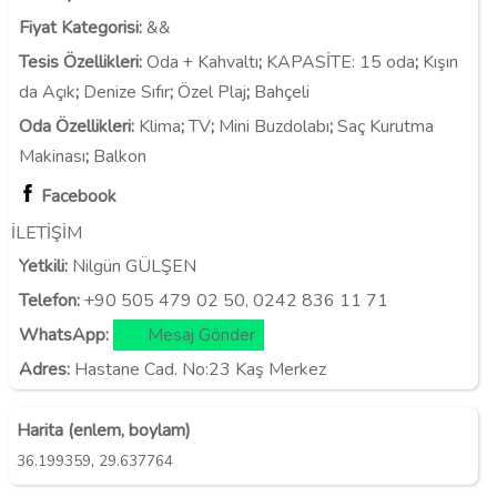
Fiyat Kategorisi
:
&&
Tesis Özellikleri
:
Oda + Kahvaltı
;
KAPASİTE:
15 oda
;
Kışın
da Açık
;
Denize Sıfır
;
Özel Plaj
;
Bahçeli
Oda Özellikleri
:
Klima
;
TV
;
Mini Buzdolabı
;
Saç Kurutma
Makinası
;
Balkon
Facebook
İLETİŞİM
Yetkili:
Nilgün GÜLŞEN
Telefon:
+90 505 479 02 50, 0242 836 11 71
WhatsApp:
Mesaj Gönder
Adres:
Hastane Cad. No:23 Kaş Merkez
Harita (enlem, boylam)
,
36.199359
29.637764