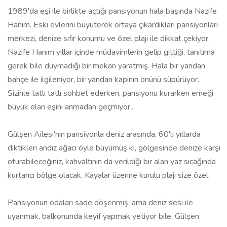
1989'da eşi ile birlikte açtığı pansiyonun hala başında Nazife
Hanım. Eski evlerini büyüterek ortaya çıkardıkları pansiyonları
merkezi, denize sıfır konumu ve özel plajı ile dikkat çekiyor.
Nazife Hanım yıllar içinde müdavimlerin gelip gittiği, tanıtıma
gerek bile duymadığı bir mekan yaratmış. Hala bir yandan
bahçe ile ilgileniyor, bir yandan kapının önünü süpürüyor.
Sizinle tatlı tatlı sohbet ederken, pansiyonu kurarken emeği
büyük olan eşini anmadan geçmiyor...
Gülşen Ailesi'nin pansiyonla deniz arasında, 60'lı yıllarda
diktikleri andız ağacı öyle büyümüş ki, gölgesinde denize karşı
oturabileceğiniz, kahvaltının da verildiği bir alan yaz sıcağında
kurtarıcı bölge olacak. Kayalar üzerine kurulu plajı size özel.
Pansiyonun odaları sade döşenmiş, ama deniz sesi ile
uyanmak, balkonunda keyif yapmak yetiyor bile. Gülşen