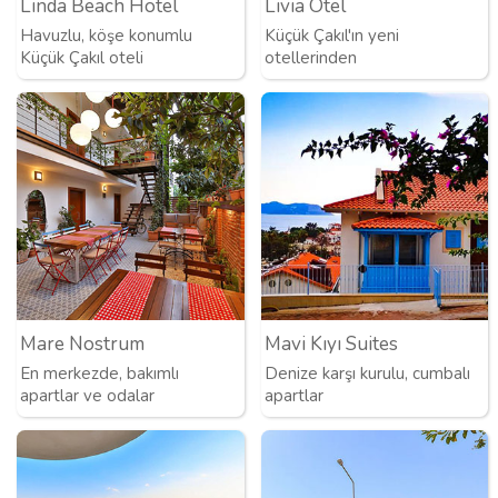
Linda Beach Hotel
Livia Otel
Havuzlu, köşe konumlu
Küçük Çakıl'ın yeni
Küçük Çakıl oteli
otellerinden
Mare Nostrum
Mavi Kıyı Suites
En merkezde, bakımlı
Denize karşı kurulu, cumbalı
apartlar ve odalar
apartlar