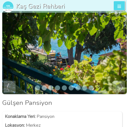
Kaş Gezi Rehberi
Gülşen Pansiyon
Konaklama Yeri
:
Pansiyon
Lokasyon
:
Merkez