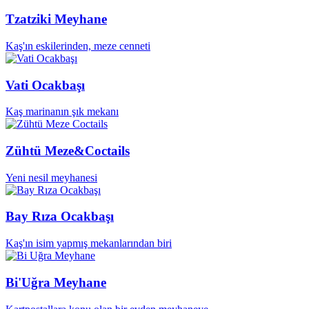
Tzatziki Meyhane
Kaş'ın eskilerinden, meze cenneti
Vati Ocakbaşı
Kaş marinanın şık mekanı
Zühtü Meze&Coctails
Yeni nesil meyhanesi
Bay Rıza Ocakbaşı
Kaş'ın isim yapmış mekanlarından biri
Bi'Uğra Meyhane