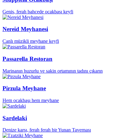
Geniş, ferah bahçede ocakbaşı keyfi
Nereid Meyhanesi
Canlı müzikli meyhane keyfi
Passarella Restoran
Marinanın huzurlu ve sakin ortamının tadını çıkarın
Pirzula Meyhane
Hem ocakbaşı hem meyhane
Sardelaki
Denize karşı, ferah ferah bir Yunan Tavernası