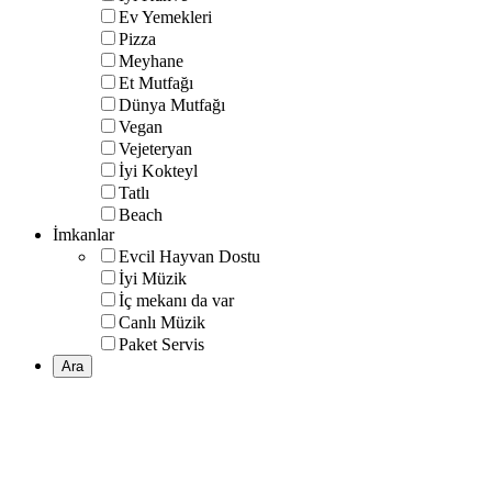
Ev Yemekleri
Pizza
Meyhane
Et Mutfağı
Dünya Mutfağı
Vegan
Vejeteryan
İyi Kokteyl
Tatlı
Beach
İmkanlar
Evcil Hayvan Dostu
İyi Müzik
İç mekanı da var
Canlı Müzik
Paket Servis