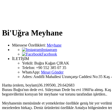
Bi'Uğra Meyhane
Müessese Özellikleri
:
Meyhane
Instagram
Facebook
İLETİŞİM
Yetkili:
Buğra Kağan ÇIRAK
Telefon:
+90 552 385 07 35
WhatsApp:
Mesaj Gönder
Adres:
Andifli Mahallesi Uzunçarşı Caddesi No:35 Kaş -
Harita (enlem, boylam)
36.199500
,
29.642683
Burası Buğra'nın dede evi. Süleyman Dede bu evi 1960'ta almış. Kaş d
begonvillerini koruyan bir meyhane var torunu tarafından işletilen..
Meyhanenin menüsünde et yemeklerine özellikle geniş bir yer verilmiş. 
mezelerden birkaçı. Deniz ürünlerini özellikle Antalya bölgesinden temin