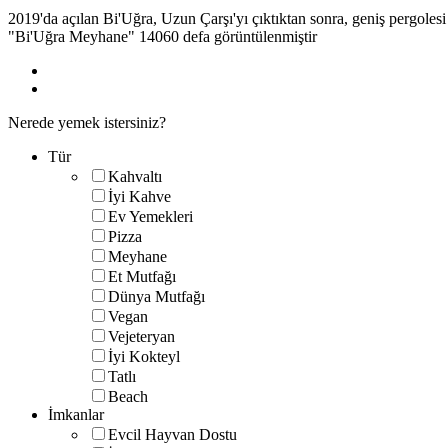
2019'da açılan Bi'Uğra, Uzun Çarşı'yı çıktıktan sonra, geniş pergolesi
"Bi'Uğra Meyhane" 14060 defa görüntülenmiştir
Nerede yemek istersiniz?
Tür
Kahvaltı
İyi Kahve
Ev Yemekleri
Pizza
Meyhane
Et Mutfağı
Dünya Mutfağı
Vegan
Vejeteryan
İyi Kokteyl
Tatlı
Beach
İmkanlar
Evcil Hayvan Dostu