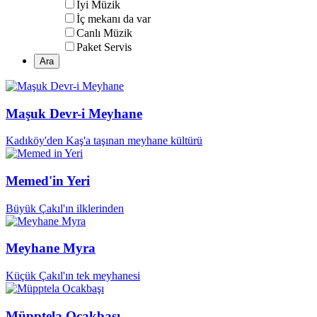
İyi Müzik
İç mekanı da var
Canlı Müzik
Paket Servis
Maşuk Devr-i Meyhane
Kadıköy'den Kaş'a taşınan meyhane kültürü
Memed'in Yeri
Büyük Çakıl'ın ilklerinden
Meyhane Myra
Küçük Çakıl'ın tek meyhanesi
Müpptela Ocakbaşı