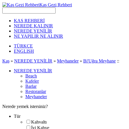
Kaş Gezi Rehberi
KAŞ REHBERİ
NEREDE KALINIR
NEREDE YENİLİR
NE YAPILIR NE ALINIR
TÜRKÇE
ENGLISH
Kaş
»
NEREDE YENİLİR
»
Meyhaneler
»
Bi'Uğra Meyhane
::
NEREDE YENİLİR
Beach
Kafeler
Barlar
Restoranlar
Meyhaneler
Nerede yemek istersiniz?
Tür
Kahvaltı
İyi Kahve