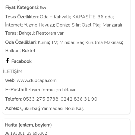
Fiyat Kategorisi
:
&&
Tesis Özellikleri
:
Oda + Kahvaltı
;
KAPASİTE:
36 oda
;
İnternet
;
Yüzme Havuzu
;
Denize Sıfır
;
Özel Plaj
;
Manzaralı
Teras
;
Bahçeli
;
Restoranı var
Oda Özellikleri
:
Klima
;
TV
;
Minibar
;
Saç Kurutma Makinası
;
Balkon
;
Buklet
Facebook
İLETİŞİM
web:
www.clubcapa.com
E-Posta:
İletişim formu için tıklayın
Telefon:
0533 275 5738, 0242 836 31 90
Adres:
Çukurbağ Yarımadası No:8 Kaş
Harita (enlem, boylam)
,
36.193801
29.596362