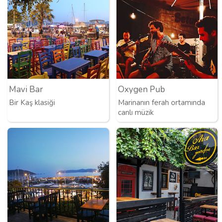
Mavi Bar
Oxygen Pub
Bir Kaş klasiği
Marinanın ferah ortamında
canlı müzik