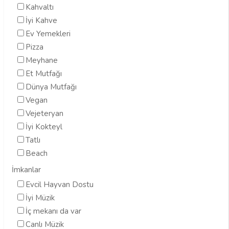
Kahvaltı
İyi Kahve
Ev Yemekleri
Pizza
Meyhane
Et Mutfağı
Dünya Mutfağı
Vegan
Vejeteryan
İyi Kokteyl
Tatlı
Beach
İmkanlar
Evcil Hayvan Dostu
İyi Müzik
İç mekanı da var
Canlı Müzik