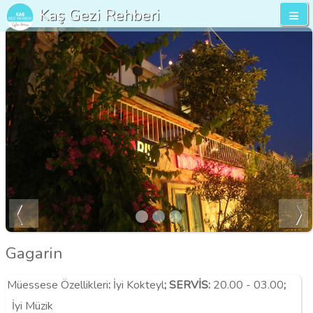
Kaş Gezi Rehberi
Gagarin
Müessese Özellikleri
:
İyi Kokteyl
;
SERVİS:
20.00 - 03.00
;
İyi Müzik