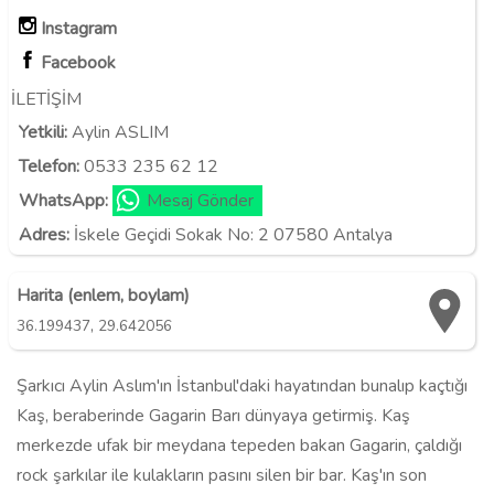
Instagram
Facebook
İLETİŞİM
Yetkili:
Aylin ASLIM
Telefon:
0533 235 62 12
WhatsApp:
Mesaj Gönder
Adres:
İskele Geçidi Sokak No: 2 07580 Antalya
Harita (enlem, boylam)
,
36.199437
29.642056
Şarkıcı Aylin Aslım'ın İstanbul'daki hayatından bunalıp kaçtığı
Kaş, beraberinde Gagarin Barı dünyaya getirmiş. Kaş
merkezde ufak bir meydana tepeden bakan Gagarin, çaldığı
rock şarkılar ile kulakların pasını silen bir bar. Kaş'ın son